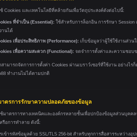
ช้ Cookies และเทคโนโลยีที่คล้ายกันเพื่อวัตถุประสงค์ดังต่อไปนี้:
okies ที่จำเป็น (Essential):
ใช้สำหรับการล็อกอิน การรักษา Session
้งานได้
okies เพื่อประสิทธิภาพ (Performance):
เก็บข้อมูลว่าผู้ใช้ใช้งานส่วน
okies เพื่อความสะดวก (Functional):
จดจำการตั้งค่าและความชอบขอ
สามารถจัดการการตั้งค่า Cookies ผ่านเบราว์เซอร์ที่ใช้งาน อย่างไรก
o88 ทำงานไม่ได้ตามปกติ
 มาตรการรักษาความปลอดภัยของข้อมูล
ใช้มาตรการทางเทคนิคและองค์กรหลายชั้นเพื่อปกป้องข้อมูลส่วนบุคคล
หรือการทำลาย ดังนี้:
รเข้ารหัสข้อมูลด้วย SSL/TLS 256-bit สำหรับทุกการสื่อสารระหว่างอุป