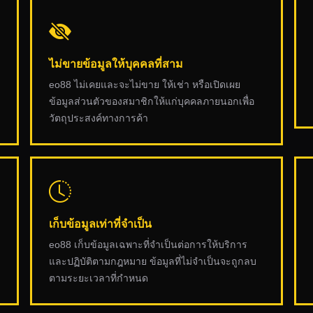
ไม่ขายข้อมูลให้บุคคลที่สาม
eo88 ไม่เคยและจะไม่ขาย ให้เช่า หรือเปิดเผย
ข้อมูลส่วนตัวของสมาชิกให้แก่บุคคลภายนอกเพื่อ
วัตถุประสงค์ทางการค้า
เก็บข้อมูลเท่าที่จำเป็น
eo88 เก็บข้อมูลเฉพาะที่จำเป็นต่อการให้บริการ
และปฏิบัติตามกฎหมาย ข้อมูลที่ไม่จำเป็นจะถูกลบ
ตามระยะเวลาที่กำหนด