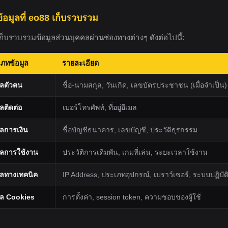
ข้อมูลที่ eo88 เก็บรวบรวม
ก็บรวบรวมข้อมูลส่วนบุคคลผ่านช่องทางต่างๆ ดังต่อไปนี้:
ภทข้อมูล
รายละเอียด
ูลตัวตน
ชื่อ-นามสกุล, วันเกิด, เลขบัตรประชาชน (เมื่อจำเป็น)
ูลติดต่อ
เบอร์โทรศัพท์, ที่อยู่อีเมล
ูลการเงิน
ชื่อบัญชีธนาคาร, เลขบัญชี, ประวัติธุรกรรม
ูลการใช้งาน
ประวัติการเดิมพัน, เกมที่เล่น, ระยะเวลาใช้งาน
ูลทางเทคนิค
IP Address, ประเภทอุปกรณ์, เบราว์เซอร์, ระบบปฏิบัต
ูล Cookies
การตั้งค่า, session token, ความชอบของผู้ใช้