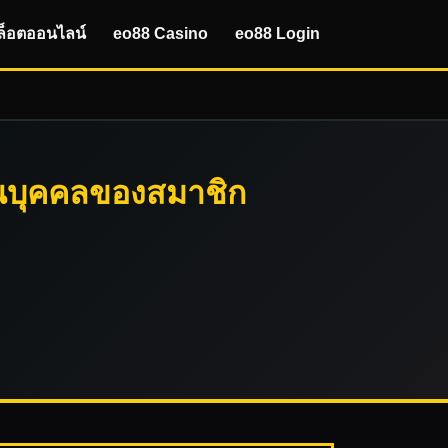
ล็อตออนไลน์
eo88 Casino
eo88 Login
วนบุคคลของสมาชิก