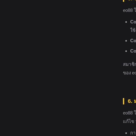
eo88 ใ
Co
ใช
Co
Co
สมาชิก
ของ e
6.
eo88 
แก้ไข 
กา