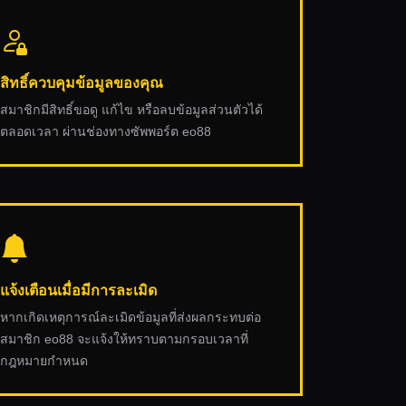
สิทธิ์ควบคุมข้อมูลของคุณ
สมาชิกมีสิทธิ์ขอดู แก้ไข หรือลบข้อมูลส่วนตัวได้
ตลอดเวลา ผ่านช่องทางซัพพอร์ต eo88
แจ้งเตือนเมื่อมีการละเมิด
หากเกิดเหตุการณ์ละเมิดข้อมูลที่ส่งผลกระทบต่อ
สมาชิก eo88 จะแจ้งให้ทราบตามกรอบเวลาที่
กฎหมายกำหนด