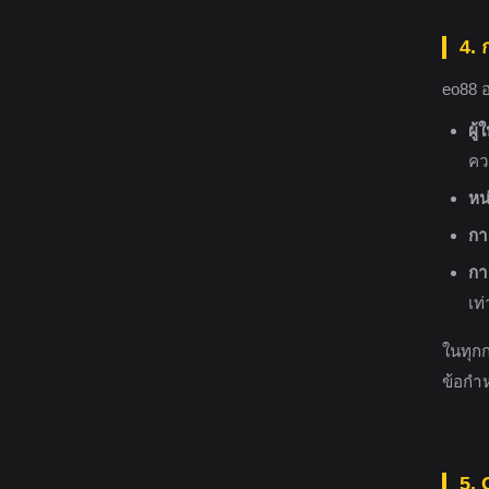
4. 
eo88 อ
ผู้
คว
หน
กา
กา
เท
ในทุกก
ข้อกำ
5.