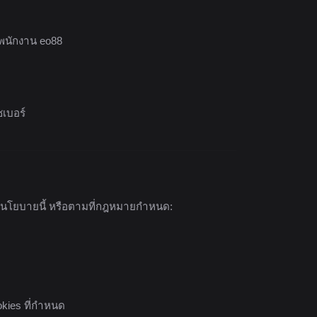
บพนักงาน eo88
เบอร์
ุในนโยบายนี้ หรือตามที่กฎหมายกำหนด:
okies ที่กำหนด