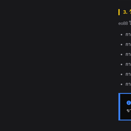
3. 
eo88 ใ
กา
กา
กา
กา
กา
กา
ข